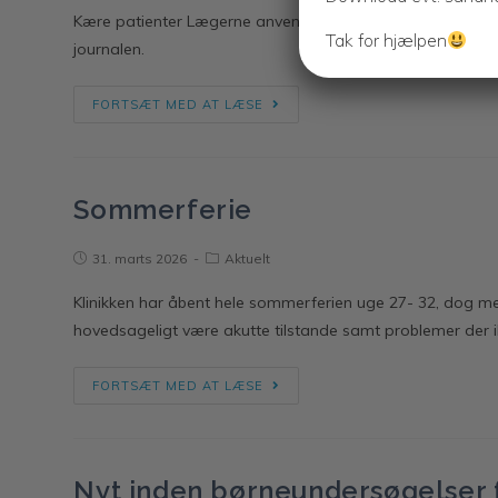
Kære patienter Lægerne anvender nu dette AI værktøj så vi k
Tak for hjælpen
journalen.
FORTSÆT MED AT LÆSE
Sommerferie
31. marts 2026
Aktuelt
Klinikken har åbent hele sommerferien uge 27- 32, dog me
hovedsageligt være akutte tilstande samt problemer der ikk
FORTSÆT MED AT LÆSE
Nyt inden børneundersøgelser f