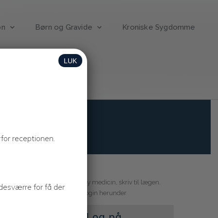
on
Børn og Gravide
Kroniske Sygdomme
LUK
klinikken
for receptionen.
Bestil tid, forny medicin, skriv til lægen.
r desværre for få der
Login herunder
Log på