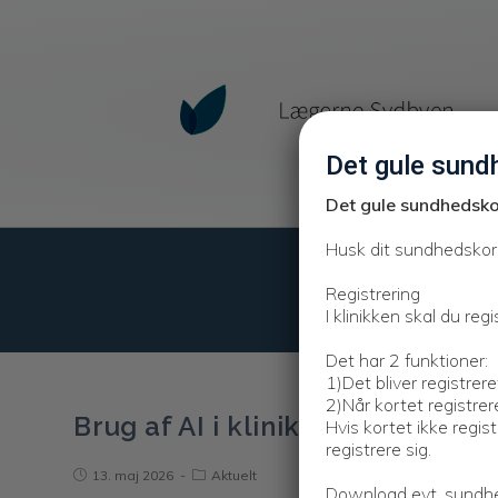
Det gule sund
Det gule sundhedsko
Husk dit sundhedskort 
Registrering
I klinikken skal du r
Det har 2 funktioner:
1)Det bliver registrer
2)Når kortet registrer
Brug af AI i klinikken
Hvis kortet ikke regist
registrere sig.
13. maj 2026
Aktuelt
Download evt. sundhed