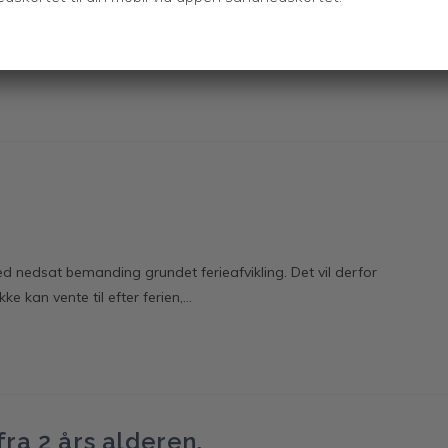
an bruge tiden på at lytte til dig, frem for at skrive notatet i
d nedsat bemanding grundet ferieafvikling. Det vil derfor
e kan vente til efter ferien,…
ra 2 års alderen.