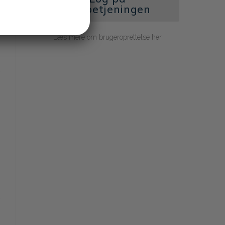
selvbetjeningen
Læs mere om brugeroprettelse her