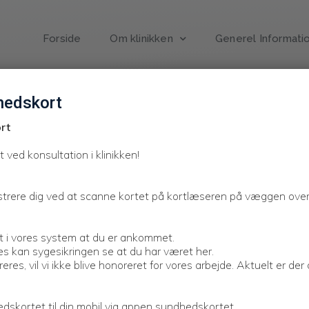
Forside
Om klinikken
Generel Informati
hedskort
Find 
rt
ved konsultation i klinikken!
Aktuelt
Aktuelt
egistrere dig ved at scanne kortet på kortlæseren på væggen over
et i vores system at du er ankommet.
es kan sygesikringen se at du har været her.
reres, vil vi ikke blive honoreret for vores arbejde. Aktuelt er de
skortet til din mobil via appen sundhedskortet.