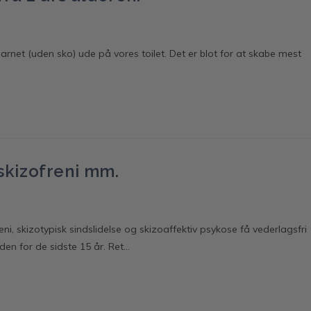
rnet (uden sko) ude på vores toilet. Det er blot for at skabe mest
 skizofreni mm.
i, skizotypisk sindslidelse og skizoaffektiv psykose få vederlagsfri
nden for de sidste 15 år. Ret…