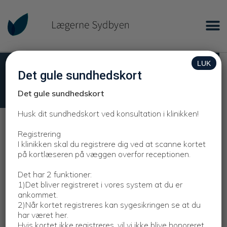
LUK
Sygesikringsbevis/Sundhedskort
Det gule sundhedskort
Sygesikringsbevis/Sundhedskort
Det gule sundhedskort
Husk dit sundhedskort ved konsultation i klinikken!
Registrering
Registrering
I klinikken skal du registrere dig ved at scanne kortet
Når du ankommer til klinikken, skal du gå til venstre til
på kortlæseren på væggen overfor receptionen.
“gang 1” og registrere dit sygesikringsbevis ved at køre
Det har 2 funktioner:
kortet gennem kortlæseren på væggen overfor
1)Det bliver registreret i vores system at du er
receptionen.
ankommet.
Det har 2 funktioner:
2)Når kortet registreres kan sygesikringen se at du
har været her.
Hvis kortet ikke registreres, vil vi ikke blive honoreret
Det bliver registreret i vores system at du er ankommet.