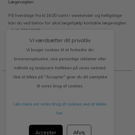
Lægevagten
På hverdage fra kl.16.00 samt i weekender og helligdage
kan du ved behov for akut lægehjælp kontakte lægevagten
på tlf. 70110707.
Vi værdsætter dit privatliv
Vi bruger cookies til at forbedre din
browseroplevelse, vise personlige reklamer eller
Kontakt klinikken
indhold og analysere trafikken på vores netsted.
Ved at klikke på "Accepter" giver du dit samtykke
Lægerne Sydbyen
til vores brug af cookies.
Domhusgade 22 stuen
Læs mere om vores brug af cookies ved at klikke
6000 Kolding
her.
Telefon : 32 22 88 10
Accepter
Afvis